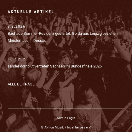
AKTUELLE ARTIKEL
3.8.2026
Bauhaus-Sommer-Residenz gestartet: Görda aus Leipzig beziehen
Meisterhaus in Dessau
16.7.2026
sander dornblut vertreten Sachsen im Bundesfinale 2026
ALLE BEITRÄGE
Admin-Login
© Aktion Musik / local heroes e.V.