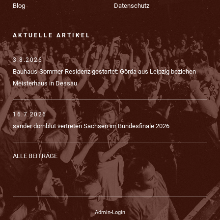
Blog
Datenschutz
AKTUELLE ARTIKEL
3.8.2026
Bauhaus-Sommer-Residenz gestartet: Görda aus Leipzig beziehen
Meisterhaus in Dessau
16.7.2026
sander dornblut vertreten Sachsen im Bundesfinale 2026
ALLE BEITRÄGE
Admin-Login