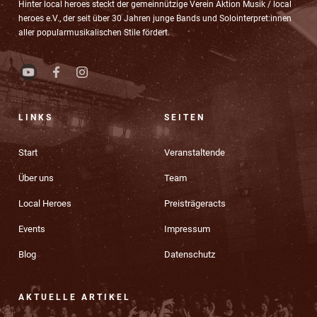
Hinter local heroes steckt der gemeinnützige Verein Aktion Musik / local
heroes e.V., der seit über 30 Jahren junge Bands und Solointerpret:innen
aller popularmusikalischen Stile fördert.
LINKS
SEITEN
Start
Veranstaltende
Über uns
Team
Local Heroes
Preisträgeracts
Events
Impressum
Blog
Datenschutz
AKTUELLE ARTIKEL