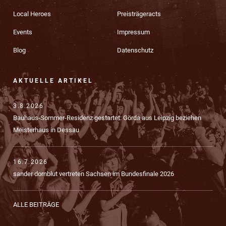
Local Heroes
Preisträgeracts
Events
Impressum
Blog
Datenschutz
AKTUELLE ARTIKEL
3.8.2026
Bauhaus-Sommer-Residenz gestartet: Görda aus Leipzig beziehen
Meisterhaus in Dessau
16.7.2026
sander dornblut vertreten Sachsen im Bundesfinale 2026
ALLE BEITRÄGE