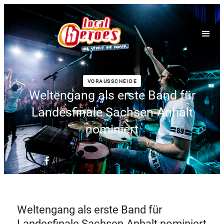
VORAUSSCHEIDE
Weltengang als erste Band für
Landesfinale Sachsen-Anhalt
nominiert
Weltengang als erste Band für
Landesfinale Sachsen-Anhalt nominiert