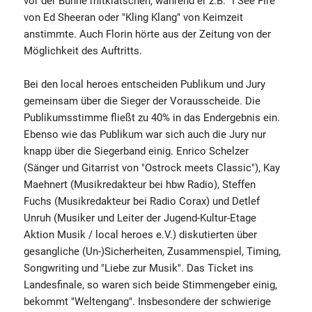
vor der Bühne mitklatschen, während er z.B. "I See Fire"
von Ed Sheeran oder "Kling Klang" von Keimzeit
anstimmte. Auch Florin hörte aus der Zeitung von der
Möglichkeit des Auftritts.
Bei den local heroes entscheiden Publikum und Jury
gemeinsam über die Sieger der Vorausscheide. Die
Publikumsstimme fließt zu 40% in das Endergebnis ein.
Ebenso wie das Publikum war sich auch die Jury nur
knapp über die Siegerband einig. Enrico Schelzer
(Sänger und Gitarrist von "Ostrock meets Classic"), Kay
Maehnert (Musikredakteur bei hbw Radio), Steffen
Fuchs (Musikredakteur bei Radio Corax) und Detlef
Unruh (Musiker und Leiter der Jugend-Kultur-Etage
Aktion Musik / local heroes e.V.) diskutierten über
gesangliche (Un-)Sicherheiten, Zusammenspiel, Timing,
Songwriting und "Liebe zur Musik". Das Ticket ins
Landesfinale, so waren sich beide Stimmengeber einig,
bekommt "Weltengang". Insbesondere der schwierige