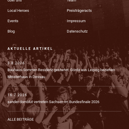
Über uns
Team
Local Heroes
Preisträgeracts
Events
Impressum
Blog
Datenschutz
AKTUELLE ARTIKEL
3.8.2026
Bauhaus-Sommer-Residenz gestartet: Görda aus Leipzig beziehen
Meisterhaus in Dessau
16.7.2026
sander dornblut vertreten Sachsen im Bundesfinale 2026
ALLE BEITRÄGE