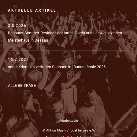
AKTUELLE ARTIKEL
3.8.2026
Bauhaus-Sommer-Residenz gestartet: Görda aus Leipzig beziehen
Meisterhaus in Dessau
16.7.2026
sander dornblut vertreten Sachsen im Bundesfinale 2026
ALLE BEITRÄGE
Admin-Login
© Aktion Musik / local heroes e.V.