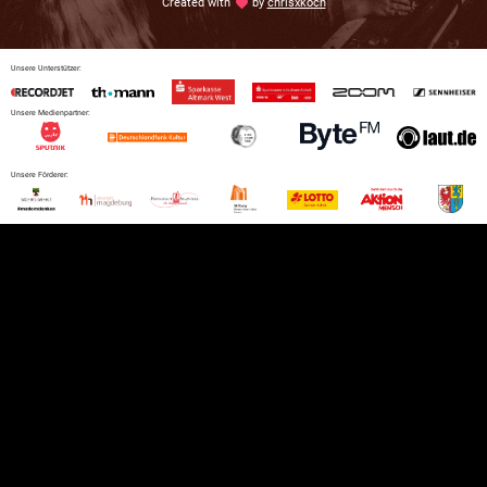
Created with
love
by
chrisxkoch
Unsere Unterstützer:
Unsere Medienpartner:
Unsere Förderer: