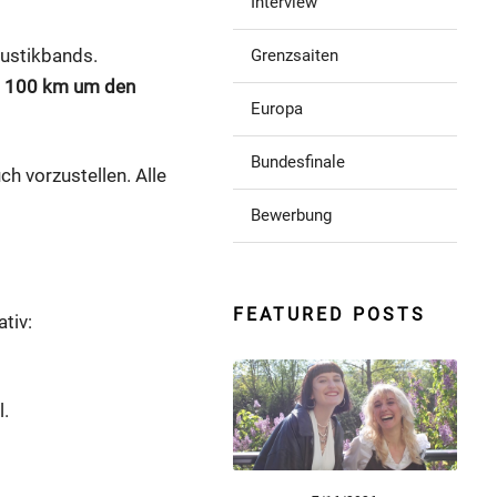
Interview
kustikbands.
Grenzsaiten
n 100 km um den
Europa
Bundesfinale
h vorzustellen. Alle
Bewerbung
FEATURED POSTS
tiv:
.