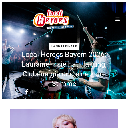
LANDESFINALE
Local Heroes Bayern 2026:
Lauraine – sie hat Haltung,
Clubenergie und eine klare
Stimme