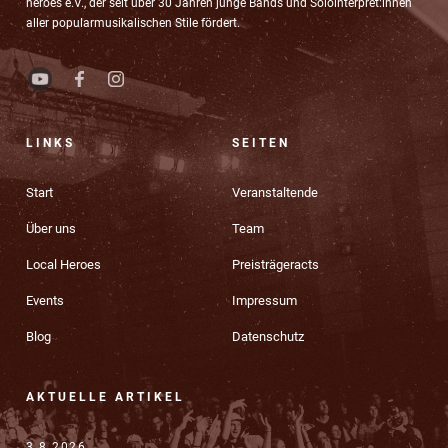
heroes e.V., der seit über 30 Jahren junge Bands und Solointerpret:innen
aller popularmusikalischen Stile fördert.
LINKS
SEITEN
Start
Veranstaltende
Über uns
Team
Local Heroes
Preisträgeracts
Events
Impressum
Blog
Datenschutz
AKTUELLE ARTIKEL
3.8.2026