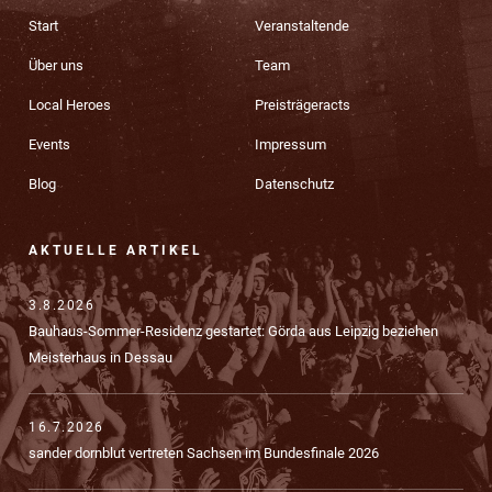
Start
Veranstaltende
Über uns
Team
Local Heroes
Preisträgeracts
Events
Impressum
Blog
Datenschutz
AKTUELLE ARTIKEL
3.8.2026
Bauhaus-Sommer-Residenz gestartet: Görda aus Leipzig beziehen
Meisterhaus in Dessau
16.7.2026
sander dornblut vertreten Sachsen im Bundesfinale 2026