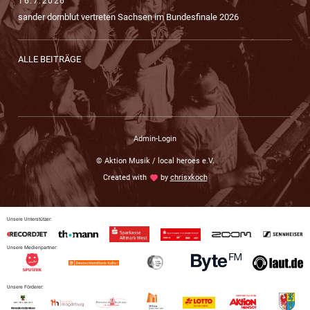
16.7.2026
sander dornblut vertreten Sachsen im Bundesfinale 2026
ALLE BEITRÄGE
Admin-Login
© Aktion Musik / local heroes e.V.
Created with
love
by
chrisxkoch
Unsere Unterstützer:
Unsere Medienpartner:
Unsere Förderer: