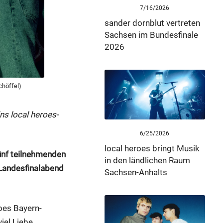
7/16/2026
sander dornblut vertreten
Sachsen im Bundesfinale
2026
chöffel)
ns local heroes-
6/25/2026
local heroes bringt Musik
fünf teilnehmenden
in den ländlichen Raum
 Landesfinalabend
Sachsen-Anhalts
roes Bayern-
el Liebe,