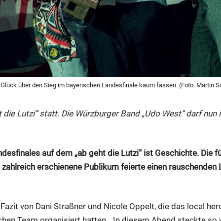
Glück über den Sieg im bayerischen Landesfinale kaum fassen. (Foto: Martin S
die Lutzi“ statt. Die Würzburger Band „Udo West“ darf nun i
desfinales auf dem „ab geht die Lutzi“ ist Geschichte. Die 
t zahlreich erschienene Publikum feierte einen rauschenden
Fazit von Dani Straßner und Nicole Oppelt, die das local he
en Team organisiert hatten. „In diesem Abend steckte so vi