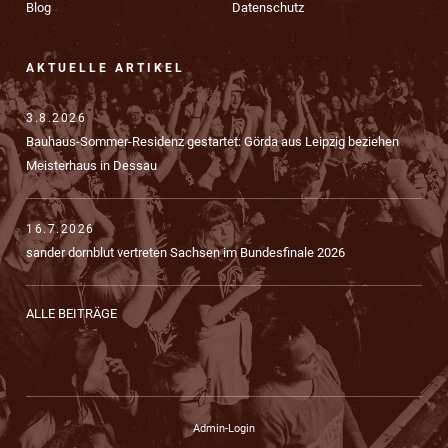
Blog
Datenschutz
AKTUELLE ARTIKEL
3.8.2026
Bauhaus-Sommer-Residenz gestartet: Görda aus Leipzig beziehen
Meisterhaus in Dessau
16.7.2026
sander dornblut vertreten Sachsen im Bundesfinale 2026
ALLE BEITRÄGE
Admin-Login