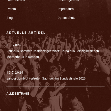
Events
Impressum
Blog
Datenschutz
AKTUELLE ARTIKEL
3.8.2026
Bauhaus-Sommer-Residenz gestartet: Görda aus Leipzig beziehen
Meisterhaus in Dessau
16.7.2026
sander dornblut vertreten Sachsen im Bundesfinale 2026
ALLE BEITRÄGE