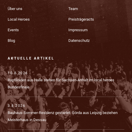
Über uns
Team
Local Heroes
Preisträgeracts
Events
Impressum
Blog
Datenschutz
AKTUELLE ARTIKEL
10.8.2026
Raptiloiden aus Halle stehen für Sachsen-Anhalt im local heroes
Bundesfinale
3.8.2026
Bauhaus-Sommer-Residenz gestartet: Görda aus Leipzig beziehen
Meisterhaus in Dessau