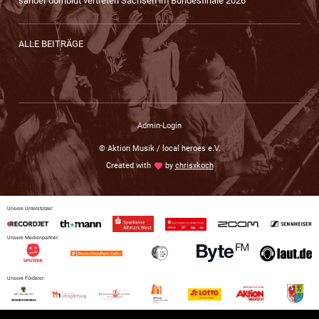
sander dornblut vertreten Sachsen im Bundesfinale 2026
ALLE BEITRÄGE
Admin-Login
© Aktion Musik / local heroes e.V.
Created with
love
by
chrisxkoch
Unsere Unterstützer:
Unsere Medienpartner:
Unsere Förderer: