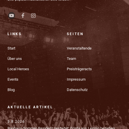
LINKS
SEITEN
Start
Veranstaltende
Über uns
Team
Local Heroes
Preisträgeracts
Events
Impressum
Blog
Datenschutz
AKTUELLE ARTIKEL
3.8.2026
Bauhaus-Sommer-Residenz gestartet: Görda aus Leipzig beziehen