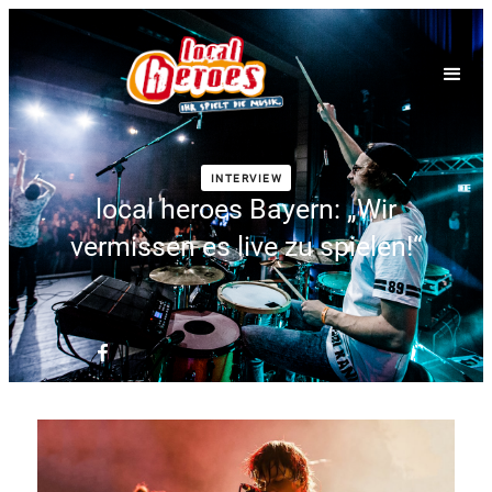
INTERVIEW
local heroes Bayern: „Wir
vermissen es live zu spielen!“