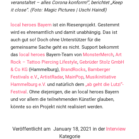
veranstaltet – alles Corona konform!“, berichtet „Keep
it close“. (Foto: Magic Pictures | Uschi Haindl)
local heroes Bayern
ist ein Riesenprojekt. Gestemmt
wird es ehrenamtlich und damit unabhängig. Das ist
auch gut so! Doch ohne Unterstützer für die
gemeinsame Sache geht es nicht. Support bekommt
das
local heroes
Bayern-Team von
MonsterMerch
,
Art
Rock – Tattoo Piercing Lifestyle
,
Gebrüder Stolz GmbH
& Co KG
(Hammelburg),
BrandRocks
,
Bamberger
Festivals e.V.
,
ArtistRadar
,
MainPop
,
Musikinitiative
Hammelburg e.V.
und natürlich dem
„ab geht die Lutzi“-
Festival
. Ohne diejenigen, die an local heroes Bayern
und vor allem die teilnehmenden Künstler glauben,
könnte so ein Projekt nicht realisiert werden.
Veröffentlicht am
January 18, 2021
in der
Interview
Kategorie