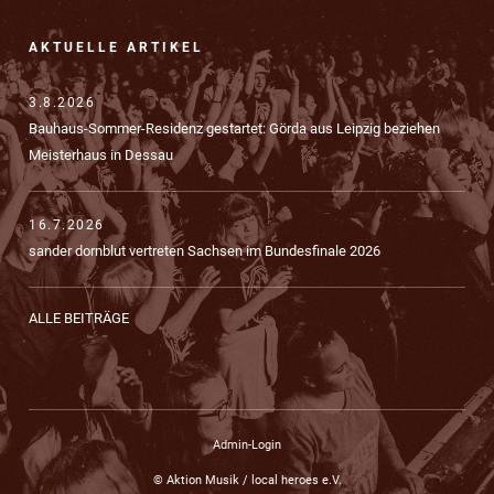
AKTUELLE ARTIKEL
3.8.2026
Bauhaus-Sommer-Residenz gestartet: Görda aus Leipzig beziehen
Meisterhaus in Dessau
16.7.2026
sander dornblut vertreten Sachsen im Bundesfinale 2026
ALLE BEITRÄGE
Admin-Login
© Aktion Musik / local heroes e.V.