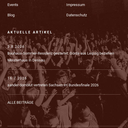
Events
Impressum
Blog
Datenschutz
AKTUELLE ARTIKEL
3.8.2026
Bauhaus-Sommer-Residenz gestartet: Görda aus Leipzig beziehen
Meisterhaus in Dessau
16.7.2026
sander dornblut vertreten Sachsen im Bundesfinale 2026
ALLE BEITRÄGE