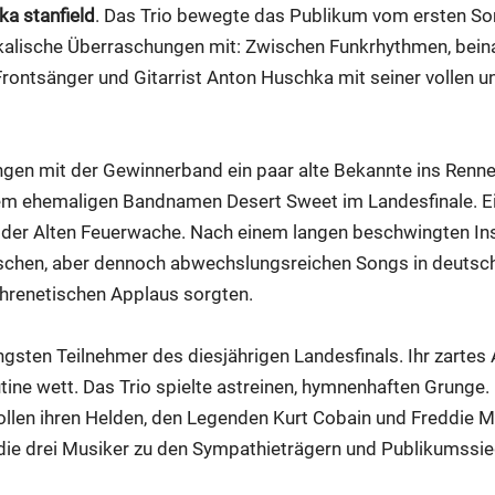
a stanfield
. Das Trio bewegte das Publikum vom ersten S
ikalische Überraschungen mit: Zwischen Funkrhythmen, bei
ontsänger und Gitarrist Anton Huschka mit seiner vollen 
ngen mit der Gewinnerband ein paar alte Bekannte ins Renn
rem ehemaligen Bandnamen Desert Sweet im Landesfinale. E
 der Alten Feuerwache. Nach einem langen beschwingten Ins
ischen, aber dennoch abwechslungsreichen Songs in deutsch
phrenetischen Applaus sorgten.
gsten Teilnehmer des diesjährigen Landesfinals. Ihr zartes 
ine wett. Das Trio spielte astreinen, hymnenhaften Grunge. 
ollen ihren Helden, den Legenden Kurt Cobain und Freddie M
e drei Musiker zu den Sympathieträgern und Publikumssie