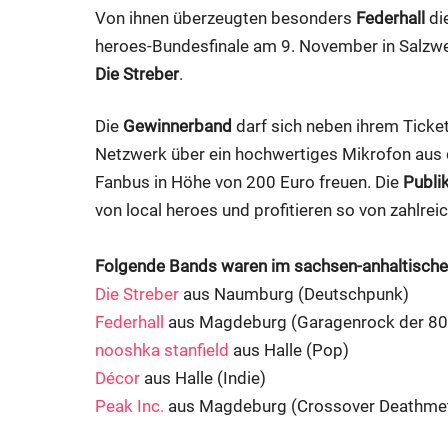
Von ihnen überzeugten besonders
Federhall
die
heroes-Bundesfinale am 9. November in Salzw
Die Streber
.
Die
Gewinnerband
darf sich neben ihrem Ticke
Netzwerk über ein hochwertiges Mikrofon aus
Fanbus in Höhe von 200 Euro freuen. Die
Publi
von local heroes und profitieren so von zahlr
Folgende Bands waren im sachsen-anhaltischen
Die Streber
aus Naumburg (Deutschpunk)
Federhall
aus Magdeburg (Garagenrock der 80
nooshka stanfield
aus Halle (Pop)
Décor
aus Halle (Indie)
Peak Inc.
aus Magdeburg (Crossover Deathmeta