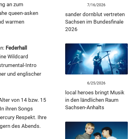
ong an zum
7/16/2026
nahe queen-asken
sander dornblut vertreten
und warmen
Sachsen im Bundesfinale
2026
en:
Federhall
ine Wildcard
trumental-Intro
er und englischer
6/25/2026
local heroes bringt Musik
Alter von 14 bzw. 15
in den ländlichen Raum
Sachsen-Anhalts
In ihren Songs
ercury Respekt. Ihre
gern des Abends.