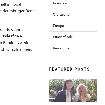
Interview
alt im local
die Naumburger Band
Grenzsaiten
Europa
sten Newcomer-
Bundesfinale-
Bundesfinale
 im Bandnetzwerk
Bewerbung
 und Tonaufnahmen.
FEATURED POSTS