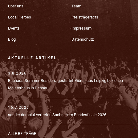
Über uns
Team
Local Heroes
Preisträgeracts
Events
Impressum
Blog
Datenschutz
AKTUELLE ARTIKEL
3.8.2026
Bauhaus-Sommer-Residenz gestartet: Görda aus Leipzig beziehen
Meisterhaus in Dessau
16.7.2026
sander dornblut vertreten Sachsen im Bundesfinale 2026
ALLE BEITRÄGE