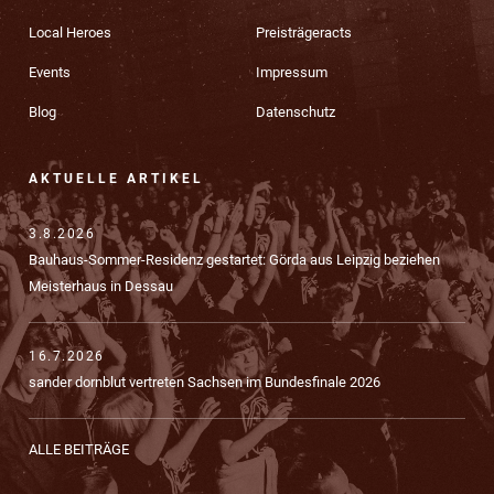
Local Heroes
Preisträgeracts
Events
Impressum
Blog
Datenschutz
AKTUELLE ARTIKEL
3.8.2026
Bauhaus-Sommer-Residenz gestartet: Görda aus Leipzig beziehen
Meisterhaus in Dessau
16.7.2026
sander dornblut vertreten Sachsen im Bundesfinale 2026
ALLE BEITRÄGE