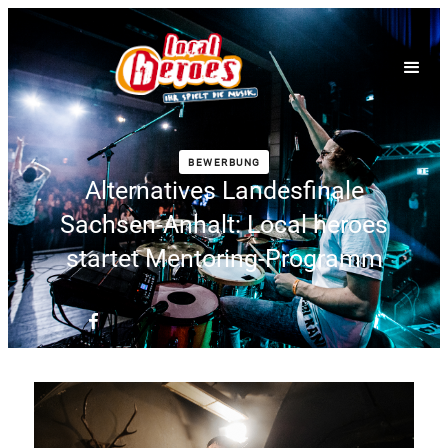
BEWERBUNG
Alternatives Landesfinale
Sachsen-Anhalt: Local heroes
startet Mentoring-Programm