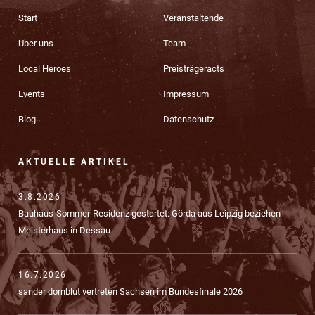
Start
Veranstaltende
Über uns
Team
Local Heroes
Preisträgeracts
Events
Impressum
Blog
Datenschutz
AKTUELLE ARTIKEL
3.8.2026
Bauhaus-Sommer-Residenz gestartet: Görda aus Leipzig beziehen
Meisterhaus in Dessau
16.7.2026
sander dornblut vertreten Sachsen im Bundesfinale 2026