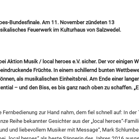
eroes-Bundesfinale. Am 11. November zündeten 13
ikalisches Feuerwerk im Kulturhaus von Salzwedel.
h bei Aktion Musik / local heroes e.V. sicher. Der vor einige
ndruckende Früchte. In einem schillernd bunten Wettbewerb
önnen, als musikalischen Einheitsbrei. Am Ende einer langen
al – und den Biss, es bis ganz nach oben zu schaffen. „El
ie Fernbedienung zur Hand nahm, dem fiel schnell auf: In de
ze Reihe bekannter Gesichter aus der „local heroes“-Famili
Freund und liebevollem Musiker mit Message“, Mark Schlumbe
 bei „local heroes“ als beste Sängerin des Jahres 2016 ausg