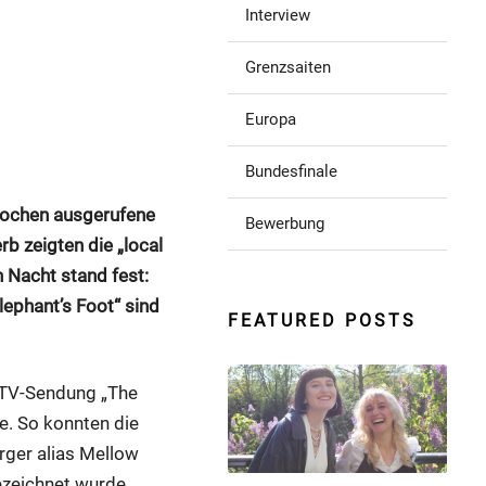
Interview
Grenzsaiten
Europa
Bundesfinale
n Wochen ausgerufene
Bewerbung
 zeigten die „local
 Nacht stand fest:
ephant’s Foot“ sind
FEATURED POSTS
r TV-Sendung „The
e. So konnten die
rger alias Mellow
ezeichnet wurde,