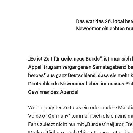
Das war das 26. local h
Newcomer ein echtes mus
„Es ist Zeit für geile, neue Bands“, ist man sic
Appell trug am vergangenen Samstagabend beei
heroes“ aus ganz Deutschland, dass sie mehr k
Deutschlands Newcomer haben immenses Potenti
Gewinner des Abends!
Wer in jüngster Zeit das ein oder andere Mal d
Voice of Germany“ tummeln sich gleich eine gan
Fans zuletzt nicht nur mit „Bundesfinaljuror, 
Mark mitfiebern, auch Chiara Tahnee Lütje, die