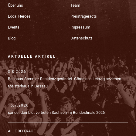
Über uns
Team
Local Heroes
Preisträgeracts
Events
Impressum
Blog
Datenschutz
AKTUELLE ARTIKEL
3.8.2026
Bauhaus-Sommer-Residenz gestartet: Görda aus Leipzig beziehen
Meisterhaus in Dessau
16.7.2026
sander dornblut vertreten Sachsen im Bundesfinale 2026
ALLE BEITRÄGE