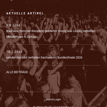
AKTUELLE ARTIKEL
3.8.2026
Bauhaus-Sommer-Residenz gestartet: Görda aus Leipzig beziehen
Meisterhaus in Dessau
16.7.2026
sander dornblut vertreten Sachsen im Bundesfinale 2026
ALLE BEITRÄGE
Admin-Login