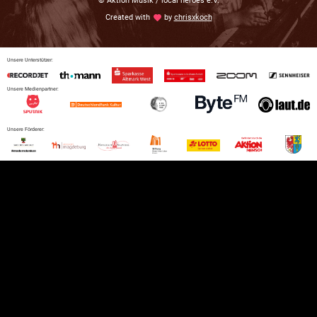
© Aktion Musik / local heroes e.V.
Created with
love
by
chrisxkoch
Unsere Unterstützer:
Unsere Medienpartner:
Unsere Förderer: