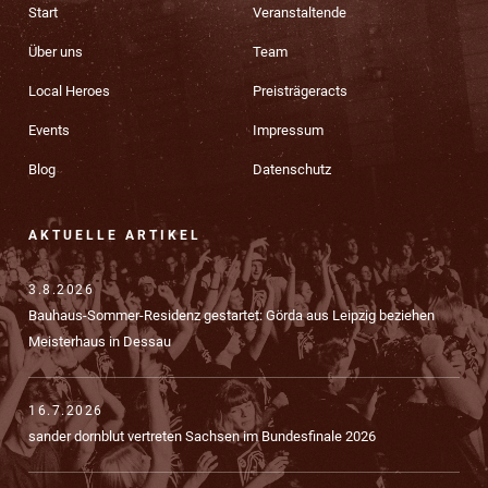
Start
Veranstaltende
Über uns
Team
Local Heroes
Preisträgeracts
Events
Impressum
Blog
Datenschutz
AKTUELLE ARTIKEL
3.8.2026
Bauhaus-Sommer-Residenz gestartet: Görda aus Leipzig beziehen
Meisterhaus in Dessau
16.7.2026
sander dornblut vertreten Sachsen im Bundesfinale 2026