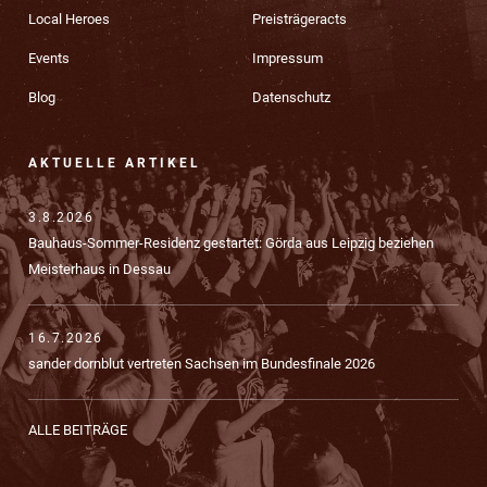
Local Heroes
Preisträgeracts
Events
Impressum
Blog
Datenschutz
AKTUELLE ARTIKEL
3.8.2026
Bauhaus-Sommer-Residenz gestartet: Görda aus Leipzig beziehen
Meisterhaus in Dessau
16.7.2026
sander dornblut vertreten Sachsen im Bundesfinale 2026
ALLE BEITRÄGE