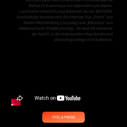
Acts aus ganz Deutschland beim Bundesfinale die
Bühne im Kulturhaus von Salzwedel zum Beben.
Lautstarke Unterstützung bekamen sie von MADSEN.
Durchsetzen konnten sich das HipHop-Duo „Perez“ aus
Baden-Württemberg (Jurysieg) und „Minuspol“ aus
Niedersachsen (Publikumssieg). Sie sind die Gewinner
der Nacht, in der insbesondere Rap-Bands und
deutschsprachige Acts brillierten.
TITEL & PREISE