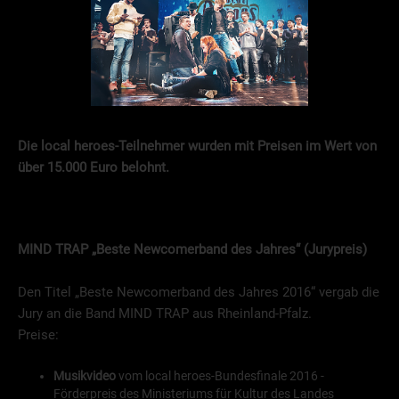
Die local heroes-Teilnehmer wurden mit Preisen im Wert von
über 15.000 Euro belohnt.
MIND TRAP
„Beste Newcomerband des Jahres“ (Jurypreis)
Den Titel „Beste Newcomerband des Jahres 2016“ vergab die
Jury an die Band MIND TRAP aus Rheinland-Pfalz.
Preise:
Musikvideo
vom local heroes-Bundesfinale 2016 -
Förderpreis des Ministeriums für Kultur des Landes