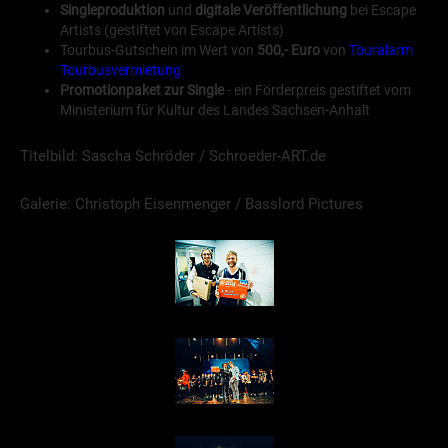
Singleproduktion
und
digitale Veröffentlichung
bei Escape
Artists (gestiftet von Escape Artists)
Tourbus-Gutschein im Wert von
500,- Euro
von
Touralarm
Tourbusvermietung
Promotionpaket zur Single
- ein Förderpreis gestiftet vom
Ministerium für Kultur des Landes Sachsen-Anhalt
Titelbild: Sascha Schröder / Schroeder-ART.de
Galerie: Christoph Eisenmenger / Basslord Pictures