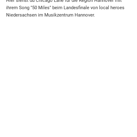
Hier siehst du Chicago Lane für die Region Hannover mit
ihrem Song "50 Miles" beim Landesfinale von local heroes
Niedersachsen im Musikzentrum Hannover.
Erlebe einen Abend voller Live-Musik, Emotionen und
Zukunftssound.
Supporte die neue Generation
niedersächsischer Musiker:innen und hilf ihnen, echte local
heroes zu werden.
_____________
Foto: Line Tsoj
Zur Anmeldung