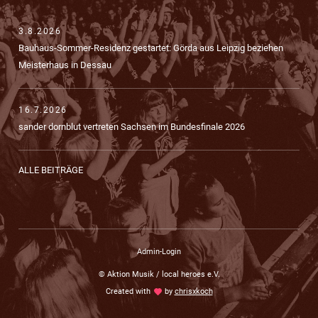
3.8.2026
Bauhaus-Sommer-Residenz gestartet: Görda aus Leipzig beziehen
Meisterhaus in Dessau
16.7.2026
sander dornblut vertreten Sachsen im Bundesfinale 2026
ALLE BEITRÄGE
Admin-Login
© Aktion Musik / local heroes e.V.
Created with
love
by
chrisxkoch