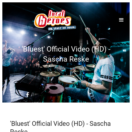
'Bluest' Official Video (HD) -
Sascha Reske
'Bluest' Official Video (HD) - Sascha
Reske