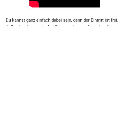
Du kannst ganz einfach dabei sein, denn der Eintritt ist frei.
Außerdem kannst du den Siegerpreis gestalten, den die
Gewinnerband überreicht bekommen wird. Den Aufruf dazu
findest du
hier auf der Webseite der Stadt Friesoythe
.
___
Titelfoto: Line Tsoj
Zur Anmeldung
AKTUELLE VERANSTALTUNGEN & KONZERTE