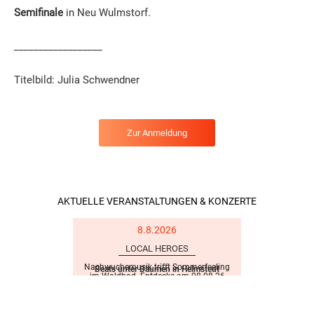
Semifinale
in Neu Wulmstorf.
__________________
Titelbild: Julia Schwendner
Zur Anmeldung
AKTUELLE VERANSTALTUNGEN & KONZERTE
8.8.2026
LOCAL HEROES
Nachwuchsmusik trifft Sommerfeeling
Beats unter Bäumen in Helmstedt
im Waldbad. Entdecke am 08.08.26
neue Acts zwischen Natur, Bühne und
Sonnenuntergang.