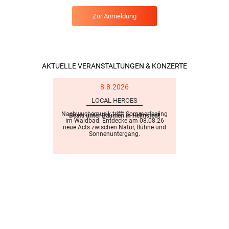
Zur Anmeldung
AKTUELLE VERANSTALTUNGEN & KONZERTE
8.8.2026
LOCAL HEROES
Nachwuchsmusik trifft Sommerfeeling
Beats unter Bäumen in Helmstedt
im Waldbad. Entdecke am 08.08.26
neue Acts zwischen Natur, Bühne und
Sonnenuntergang.