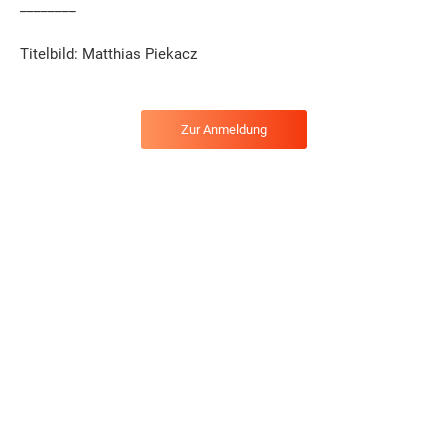
________
Titelbild: Matthias Piekacz
Zur Anmeldung
AKTUELLE VERANSTALTUNGEN & KONZERTE
22.8.2026
LOCAL HEROES
Newcomer aus der Region erobern am 22.08.
Hildesheim hebt ab: Neue Acts am Start
das Musikzentrum Hildesheim: Live, laut und
bereit für den nächsten Schritt.