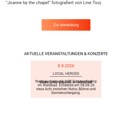
"Joanne by the chapel" fotografiert von Line Tsoj
Zur Anmeldung
AKTUELLE VERANSTALTUNGEN & KONZERTE
8.8.2026
LOCAL HEROES
Nachwuchsmusik trifft Sommerfeeling
Beats unter Bäumen in Helmstedt
im Waldbad. Entdecke am 08.08.26
neue Acts zwischen Natur, Bühne und
Sonnenuntergang.