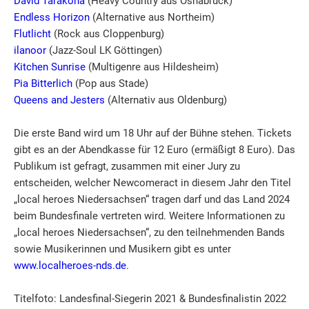
David Tarakona
(Heavy Country aus Osnabrück)
Endless Horizon
(Alternative aus Northeim)
Flutlicht
(Rock aus Cloppenburg)
ilanoor
(Jazz-Soul LK Göttingen)
Kitchen Sunrise
(Multigenre aus Hildesheim)
Pia Bitterlich
(Pop aus Stade)
Queens and Jesters
(Alternativ aus Oldenburg)
Die erste Band wird um 18 Uhr auf der Bühne stehen. Tickets
gibt es an der Abendkasse für 12 Euro (ermäßigt 8 Euro). Das
Publikum ist gefragt, zusammen mit einer Jury zu
entscheiden, welcher Newcomeract in diesem Jahr den Titel
„local heroes Niedersachsen“ tragen darf und das Land 2024
beim Bundesfinale vertreten wird. Weitere Informationen zu
„local heroes Niedersachsen“, zu den teilnehmenden Bands
sowie Musikerinnen und Musikern gibt es unter
www.localheroes-nds.de
.
Titelfoto: Landesfinal-Siegerin 2021 & Bundesfinalistin 2022