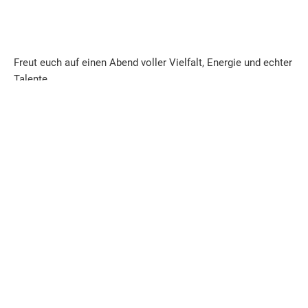
Freut euch auf einen Abend voller Vielfalt, Energie und echter
Talente.
Also: Kalender raus, Lieblingsmenschen schnappen und zur
Jungen Bühne kommen. Neue Musik wartet auf euch!
______
Foto: Landesfinalsieger 2024 Afterimage fotografiert von
David Lehmann
Zur Anmeldung