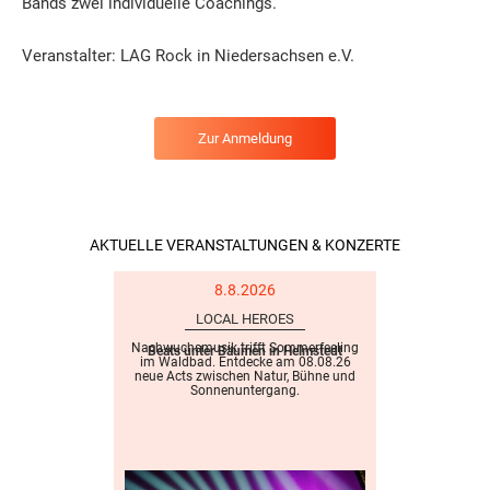
Bands zwei individuelle Coachings.
Veranstalter: LAG Rock in Niedersachsen e.V.
Zur Anmeldung
AKTUELLE VERANSTALTUNGEN & KONZERTE
8.8.2026
LOCAL HEROES
Nachwuchsmusik trifft Sommerfeeling
Beats unter Bäumen in Helmstedt
im Waldbad. Entdecke am 08.08.26
neue Acts zwischen Natur, Bühne und
Sonnenuntergang.