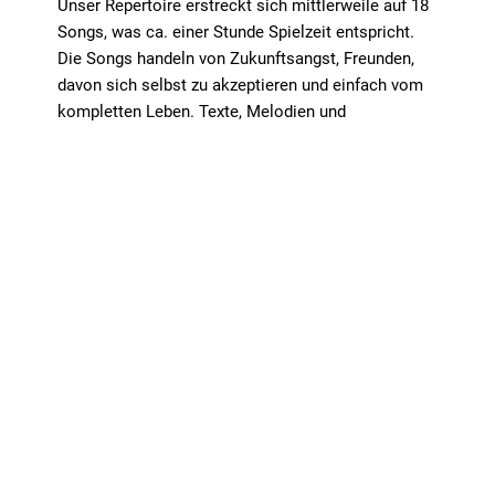
Unser Repertoire erstreckt sich mittlerweile auf 18
Songs, was ca. einer Stunde Spielzeit entspricht.
Die Songs handeln von Zukunftsangst, Freunden,
davon sich selbst zu akzeptieren und einfach vom
kompletten Leben. Texte, Melodien und
Arrangements stammen natürlich ausschließlich
aus eigener Feder. Im Sommer 2018 hatten wir das
Glück, ein paar unserer Songs bei Florian Nowak
von Dailyhero Recordings aufzunehmen. Dieser hat
schon mit Bands wie Jennifer Rostock, Blackout
Problems oder ITCHY zusammen gearbeitet.
Bei unseren Live-Auftritten überzeugen wir durch
eine dynamische Performance und eingängige
Melodien. Wir sind top aufeinander eingespielt und
so entsteht auf der Bühne immer wieder ein
familiäres Verhältnis.