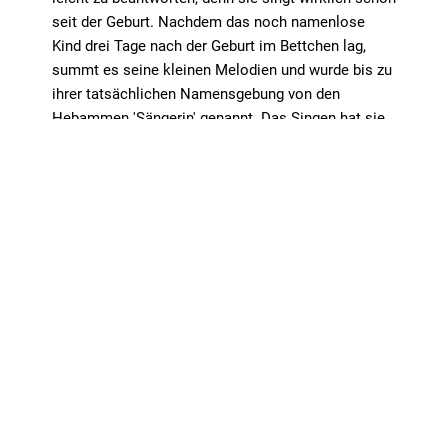
seit der Geburt. Nachdem das noch namenlose
Kind drei Tage nach der Geburt im Bettchen lag,
summt es seine kleinen Melodien und wurde bis zu
ihrer tatsächlichen Namensgebung von den
Hebammen 'Sängerin' genannt. Das Singen hat sie
seitdem begleitet, sodass sie mit acht erstmals bei
einem Schulwettbewerb auf der Bühne stand, mit 13
Jahren Frontsängerin einer Schulband und später
während ihres USA Auslandsjahrs im Musical "Into
the Woods" und der Jazz Band der High School
"Female Singer" war. Davor gewann sie durch das
Jury-und Publikums Voting mehrfach Preise bei
dem Bandwettbewerb "Spring Fever" in Koblenz und
durfte dadurch auf dem 'Rhein in Flammen' Festival
auftreten.
Seit 2021 veröffentlicht sie eigene Musik auf
Spotify und Co.